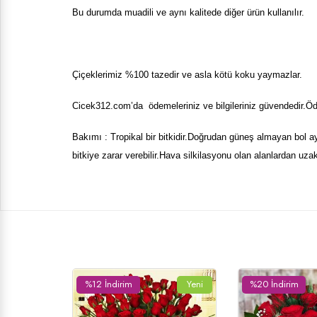
Bu durumda muadili ve aynı kalitede diğer ürün kullanılır.
Çiçeklerimiz %100 tazedir ve asla kötü koku yaymazlar.
Cicek
312
.com’da ödemeleriniz ve bilgileriniz güvendedir.Öde
Bakımı : Tropikal bir bitkidir.Doğrudan güneş almayan bol 
bitkiye zarar verebilir.Hava silkilasyonu olan alanlardan 
Yeni
%20 İndirim
Yeni
%9 İndirim