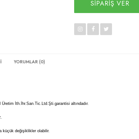
SİPARİŞ VER
İ
YORUMLAR (0)
 Üretim İth.İhr.San.Tic.Ltd.Şti.garantisi altındadır.
z.
üçük değişiklikler olabilir.