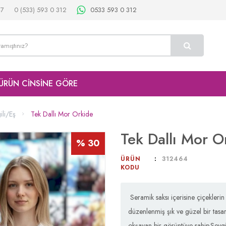
47
0 (533) 593 0 312
0533 593 0 312
ÜRÜN CİNSİNE GÖRE
ili/Eş
Tek Dallı Mor Orkide
Tek Dallı Mor O
% 30
ÜRÜN
312464
KODU
Seramik saksı içerisine çiçeklerin 
düzenlenmiş şık ve güzel bir tasar
okşayan bir görüntüye sahip.Sevgi 