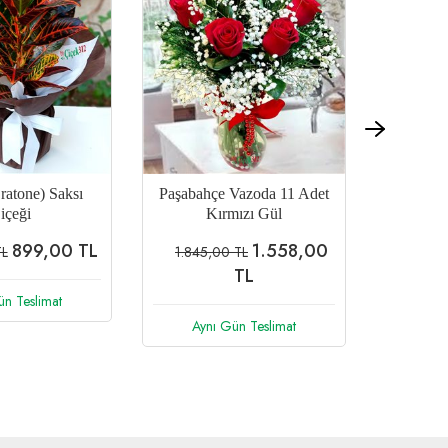
tlar 12 Gerbera
101 Gül Buketi
1.040,00
11.780,00 TL
TL
10.070,00 TL
TL
Aynı Gün Teslimat
ün Teslimat