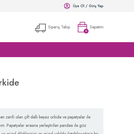
Üye Ol / Giriş Yap
Sipariş Takip
Sepetim
0
Vermiş olduğunuz siparişi aşağıdaki kısa formu doldurarak takip edebilirsiniz.
Alışveriş Sepeti
Sepetinizde ürün bulunmamaktadır.
rkide
en zarifi olan çift dallı beyaz orkide ve papatyalar ile
ım. Papatyalar arasına yerleştirilen pandası ile göz
ve güzel dileklerinizi en güzel şekilde iletebileceğiniz bir