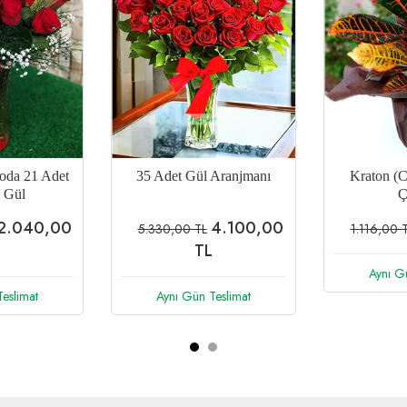
er / 21 Gül
Guzmania (İthal)
Renkli Haya
ti
2.584,00
992,00 TL
1.240,00 TL
1.352,00 
Aynı Gün Teslimat
eslimat
Aynı G