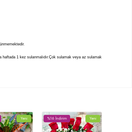
örünmemektedir.
ında haftada 1 kez sulanmalıdır.Çok sulamak veya az sulamak
Yeni
%15 İndirim
Yeni