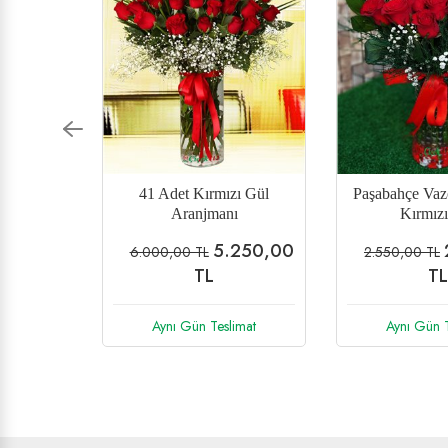
 11 Adet
Papatyalar İçinde Gül
Aşk Sana Benz
ül
Buke
558,00
960,00
1.200,00 TL
2.850,00 TL
TL
TL
imat
Aynı Gün Teslimat
Aynı Gün T