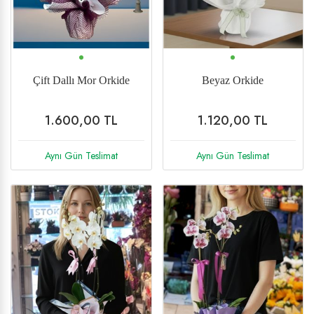
Vip
Karanfil
Cipsofilya(Şans Çiçeği)
Saksı Çiçekleri
Çift Dallı Mor Orkide
Beyaz Orkide
Ay Çiçeği
1.600,00 TL
1.120,00 TL
Bonsai
Aynı Gün Teslimat
Aynı Gün Teslimat
Gelin Buketi
%2 İndirim
Yeni
%25 İndirim
Yeni
Düğün Çiçekleri
Cenaze Çelenkleri
Ferforje