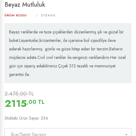
Beyaz Mutluluk
ÜRÜN KODU
312400
Beyaz renklerde ve taze çiçeklerden düzenlenmiş şık ve güzel bir
buket.Lisyantuslar,krizantemler, ile içerisine bol cipsofilya ilave
ederek hazırlanmış gönle ve göze hitap eden bir tanzim.Baharın
müjdecisi adeta.Cıvıl cıvıl renkler ile sevginizi renklendirin.Her özel
gün için sipariş edebilirsiniz.Çiçek 312 tazelik ve memnuniyet
garantisi ile..
2.475,00 TL
2115
,00 TL
Stoktaki Ürün Sayısı: 254
İlçe/Semt Seçiniz