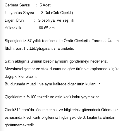
Gerbera Sayısı : 5 Adet
Lisiyantus Sayısı : 3 Dal (Çok Çiçekli)
Diğer Ürün : Gipsofilya ve Yeşillik
Yükseklik : 60-65 cm
Siparişleriniz 37 yıllık tecrübesi ile
Ömür Çiçekçilik Tarımsal Üretim
İth.İhr.San.Tic.Ltd.Şti.
garantisi altındadır.
Satın aldığınız ürünün birebir aynısını göndermeyi hedefleriz.
Mevsimsel şartlar ve stok durumuna göre ürün ve kaplarında küçük
değişiklikler olabilir.
Bu durumda muadili ve aynı kalitede diğer ürün kullanılır.
Çiçeklerimiz %100 tazedir ve asla kötü koku yaymazlar.
Cicek
312
.com’da ödemeleriniz ve bilgileriniz güvendedir.Ödemeniz
esnasında kredi kartı bilgileriniz hiçbir şekilde 3. kişiler tarafından
görünmemektedir.